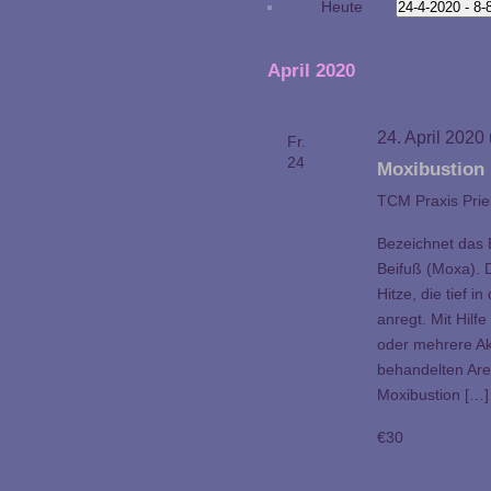
Heute
24-4-2020
 - 
8-
Suche
Datum
nach
wählen.
Veranstaltungen
April 2020
Schlüsselwort.
24. April 2020
Fr.
24
Moxibustion
TCM Praxis Pri
Bezeichnet das
Beifuß (Moxa). 
Hitze, die tief 
anregt. Mit Hil
oder mehrere Ak
behandelten Are
Moxibustion […]
€30