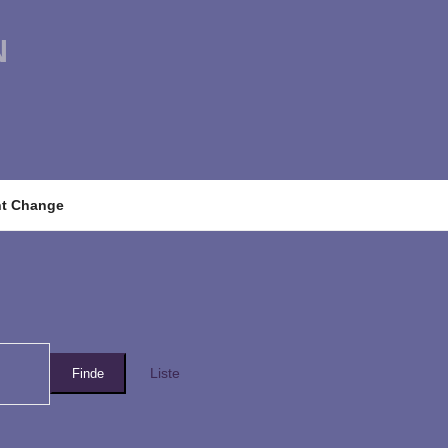
N
nt Change
Veranstaltung
Ansichten-
Liste
Finde
Navigation