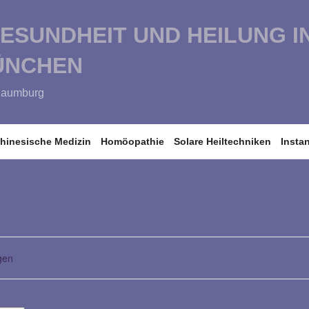
GESUNDHEIT UND HEILUNG I
ÜNCHEN
-Naumburg
hinesische Medizin
Homöopathie
Solare Heiltechniken
Insta