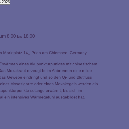
8-2026
 um 8:00
18:00
bis
en
Marktplatz 14,, Prien am Chiemsee, Germany
 Erwärmen eines Akupunkturpunktes mit chinesischem
Das Moxakraut erzeugt beim Abbrennen eine milde
in das Gewebe eindringt und so den Qi- und Blutfluss
fe einer Moxazigarre oder eines Moxakegels werden ein
upunkturpunkte solange erwärmt, bis sich im
al ein intensives Wärmegefühl ausgebildet hat.